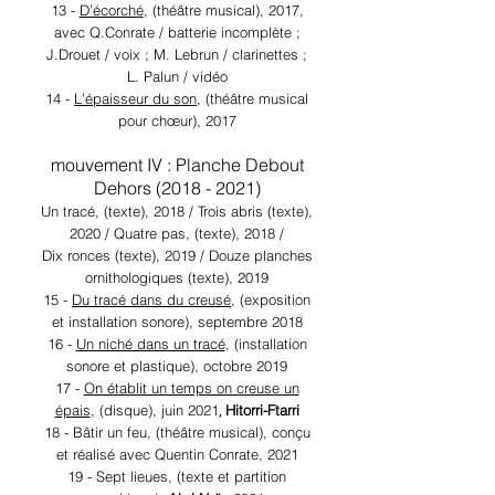
13 -
D’écorché
, (théâtre musical), 2017,
avec Q.Conrate / batterie incomplète ;
J.Drouet / voix ; M. Lebrun / clarinettes ;
L. Palun / vidéo
14 -
L’épaisseur du son
, (théâtre musical
pour chœur), 2017
mouvement IV : Planche Debout
Dehors
(2018 - 2021)
Un tracé, (texte), 2018 / Trois abris (texte),
2020 / Quatre pas, (texte), 2018 /
Dix ronces (texte), 2019 / Douze planches
ornithologiques (texte), 2019
15 -
Du tracé dans du creusé
, (exposition
et installation sonore), septembre 2018
16 -
Un niché dans un tracé
, (installation
sonore et plastique), octobre 2019
17 -
On établit un temps on creuse un
,
épais
, (disque), juin 2021
Hitorri-Ftarri
18 - Bâtir un feu, (théâtre musical), conçu
et réalisé avec Quentin Conrate, 2021
19 - Sept lieues, (texte et partition