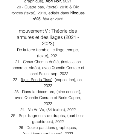
graphique),
Abri Noïr
, 2021
20 - Quatre pas, (texte), 2018 & Dix
ronces (texte), 2019, édités dans
Nioques
n°25
, février 2022
mouvement V : Théorie des
armures et des liages
(2021 -
2023)
De la terre tremble, le linge trempe,
(texte), 2021
21 - Creux Chemin Voûté, (installation
sonore et vidéo), avec Quentin Conrate et
Lionel Palun, sept 2022
22 -
Tapis Pendu Tissé
, (exposition), oct
2022
23 - Dans la décombre, (ciné-concert),
avec Quentin Conrate et Boris Capon,
2022
24 - Ve Ve Ve, (84 textes), 2022
25 - Sept fragments de drapés, (partitions
graphiques), 2022
26 - Douze partitions graphiques,
(partitions graphiques), 2023