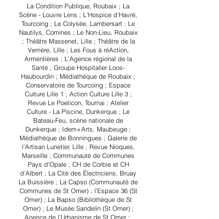
La Condition Publique, Roubaix ; La
Scène - Louvre Lens ; L’Hospice d’Havré,
Tourcoing ; Le Colysée, Lambersart ; Le
Nautilys, Comines ; Le Non-Lieu, Roubaix
; Théâtre Massenet, Lille ; Théâtre de la
Verrière, Lille ; Les Fous à réAction,
Armentières ; L’Agence régional de la
Santé ; Groupe Hospitalier Loos-
Haubourdin ; Médiathèque de Roubaix ;
Conservatoire de Tourcoing ; Espace
Culture Lille 1 ; Action Culture Lille 3 ;
Revue Le Poeticon, Tournai ; Atelier
Culture - La Piscine, Dunkerque ; Le
Bateau-Feu, scène nationale de
Dunkerque ; Idem+Arts, Maubeuge ;
Médiathèque de Bonningues ; Galerie de
l’Artisan Lunetier, Lille ; Revue Nioques,
Marseille ; Communauté de Communes
Pays d’Opale ; CH de Corbie et CH
d’Albert ; La Cité des Électriciens, Bruay
La Buissière ; La Capso (Communauté de
Communes de St Omer) ; l’Espace 36 (St
Omer) ; La Bapso (Bibliothèque de St
Omer) ; Le Musée Sandelin (St Omer) ;
Agence de l’Urbanisme de St Omer ;