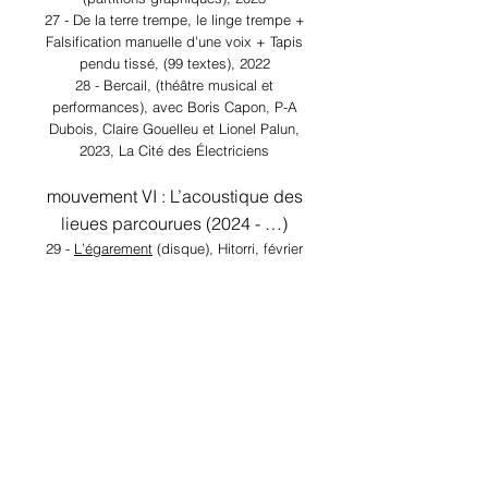
27 - De la terre trempe, le linge trempe +
Falsification manuelle d'une voix + Tapis
pendu tissé, (99 textes), 2022
28 - Bercail, (théâtre musical et
performances), avec Boris Capon, P-A
Dubois, Claire Gouelleu et Lionel Palu
n,
2023, La Cité des Électriciens
mouvement VI : L’acoustique des
lieues parcourues (2024 - …)
29 -
L’égarement
(disque), Hitorri, février
2024
Nous irons donc au même pas (texte),
mars 2024
30 -
Labyrinthus hic habitat Minotaurus
,
(exposition), Espace 36, septembre 2024
31 - Des distances inaccessibles, (théâtre
musical), avec Q. Conrate, P-A Dubois,
M. Kauffmann, L. Palun, La Barcarolle,
septembre 2024
32 - Oie (disque-jeu), août 2024