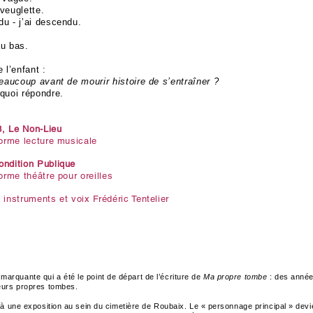
aveuglette.
u - j’ai descendu.
au bas.
 l’enfant :
beaucoup avant de mourir histoire de s’entraîner ?
quoi répondre.
, Le Non-Lieu
forme lecture musicale
ondition Publique
forme théâtre pour oreilles
 instruments et voix Frédéric Tentelier
quante qui a été le point de départ de l’écriture de
Ma propre tombe
: des anné
leurs propres tombes.
r à une exposition au sein du cimetière de Roubaix. Le « personnage principal » devie