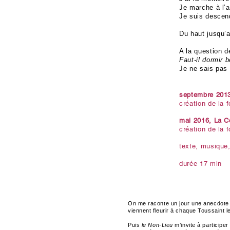
Je marche à l’
Je suis descend
Du haut jusqu’
A la question de
Faut-il dormir 
Je ne sais pas 
septembre 2013
création de la 
mai 2016, La C
création de la 
texte, musique,
durée 17 min
On me raconte un jour une anecdote mar
viennent fleurir à chaque Toussaint 
Puis
le Non-Lieu
m’invite à participe