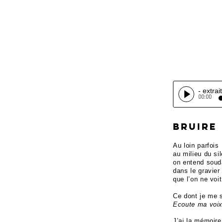
- extrait
00:00
BRUIRE
Au loin parfois
au milieu du si
on entend soud
dans le gravier
que l’on ne voi
Ce dont je me 
Ecoute ma voix,
J’ai la mémoir