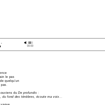
-
00:00
lence
ain le pas
 de quelqu’un
t pas.
souviens du
De profundis
:
 du fond des ténèbres, écoute ma voix...
e vague.